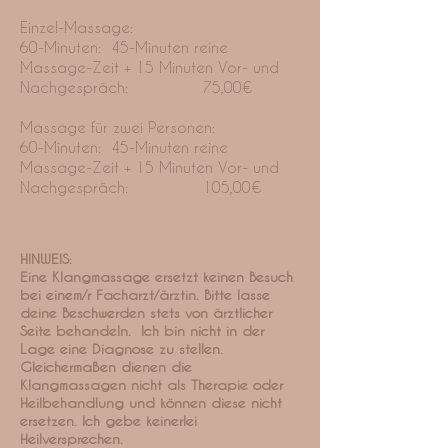
Einzel-Massage:
60-Minuten: 45-Minuten reine
Massage-Zeit + 15 Minuten Vor- und
Nachgespräch: 75,00€
Massage für zwei Personen:​
60-Minuten: 45-Minuten reine
Massage-Zeit + 15 Minuten Vor- und
Nachgespräch: 105,00€
HINWEIS:
Eine Klangmassage ersetzt keinen Besuch
bei einem/r Facharzt/ärztin. Bitte lasse
deine Beschwerden stets von ärztlicher
Seite behandeln. Ich bin nicht in der
Lage eine Diagnose zu stellen.
Gleichermaßen dienen die
Klangmassagen nicht als Therapie oder
Heilbehandlung und können diese nicht
ersetzen. Ich gebe keinerlei
Heilversprechen.