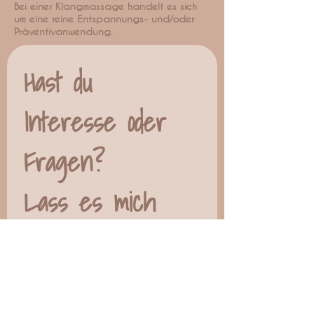
Bei einer Klangmassage handelt es sich
um eine reine Entspannungs- und/oder
Präventivanwendung.
Hast du 
Interesse oder 
Fragen?
Lass es mich 
unbedingt wissen:
Vorname
*
Nachname